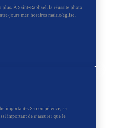
plus. À Saint-Raphaël, la réussite photo
tre-jours mer, horaires mairie/église,
che importante. Sa compétence, sa
ussi important de s’assurer que le