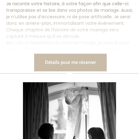
Je raconte votre histoire, à votre façon afin que celle-ci
transparaisse et se lise dans vos photos de mariage. Aussi,
je n’utilise pas d’accessoire, ni de pose artificielle. Je serai
donc en arrière-plan, immortalisant votre événement.
Chaque chapitre de l’histoire de votre mariage sera
capturé à mesure qu'il se déroule.
Bien sûr, si l’inspiration du moment l’exige, je serai là pour
vous orienter. Vous et vos invités pourrez suivre mes
suggestions naturelles et verbales. L’accent sera mis sur
l'émotion et la connexion déjà présentes lors de votre
Détails pour me réserver
journée unique.
Vous pourrez ainsi vivre l’exaltation de ces moments de
bonheur sans vous soucier de l’aspect technique des
prises de vues. Vos photos de mariage méritent d’être
merveilleuses et authentiques !