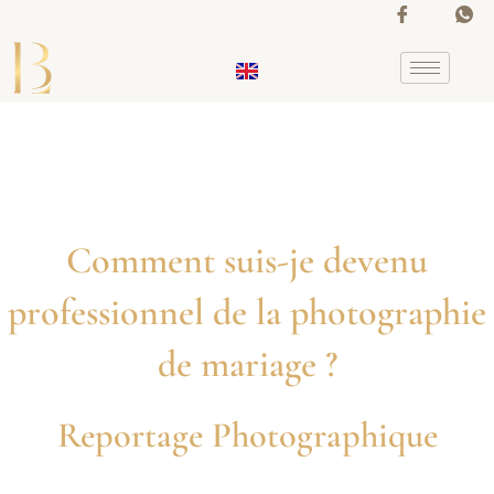
Aller
au
contenu
Comment suis-je devenu
professionnel de la photographie
de mariage ?
Reportage Photographique
La narration visuelle de votre mariage racontée à