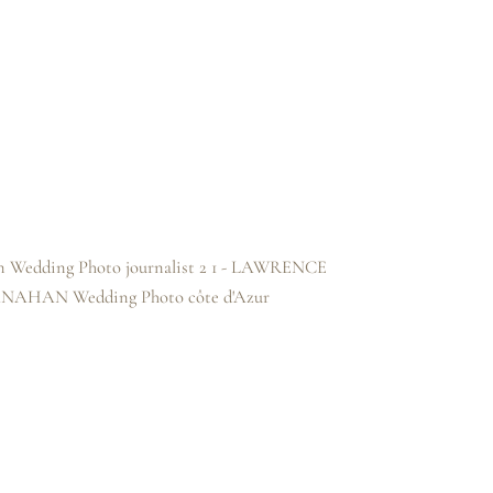
cture
l de Saint-Raphaël et de la Côte
ié. Je suis spécialisé en photographie
se des reportages pour des agences
es ou des particuliers. Mon travail
r les bâtiments, les espaces
 jouant avec la lumière, les
s.
istique est un moyen d'expression et
éveloppe des projets personnels,
u des festivals, et je collabore avec
créations originales.
r mes services de photographe à
as à me contacter pour discuter de