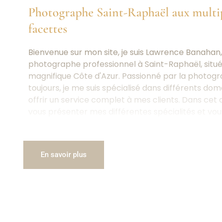
Photographe Saint-Raphaël aux multi
facettes
Bienvenue sur mon site, je suis Lawrence Banahan
photographe professionnel à Saint-Raphaël, situé 
magnifique Côte d'Azur. Passionné par la photogr
toujours, je me suis spécialisé dans différents do
offrir un service complet à mes clients. Dans cet ar
vous présenter mes différentes spécialités et vo
aperçu de mon travail.
Photographie de portrait
En savoir plus
La photographie de portrait est un art qui nécess
excellente maîtrise des réglages, du cadrage et de
Que ce soit pour des portraits professionnels, de
famille ou des séances entre amis, je saurai captu
personnalité et sublimer votre image.