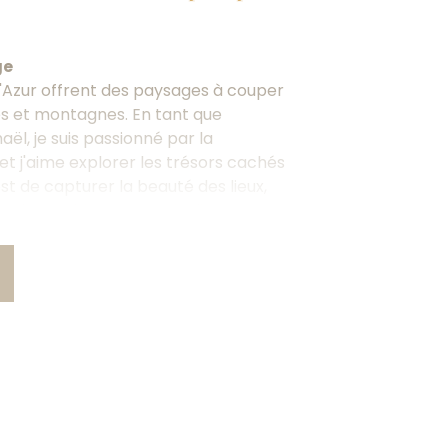
ge
d'Azur offrent des paysages à couper
ges et montagnes. En tant que
l, je suis passionné par la
t j'aime explorer les trésors cachés
est de capturer la beauté des lieux,
et des ambiances particulières, pour
ers mes images.
ique
ique est un domaine qui m'a toujours
gulièrement pour des médias locaux et
vénements, des reportages et des
st celle d'un photojournaliste,
histoires à travers mes images et à