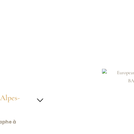
Photographie d'archite
Le patrimoine architectura
d'Azur est riche et diversif
d'architecture et je réali
immobilières, des architect
consiste à mettre en valeu
intérieurs et extérieurs, en
perspectives et les texture
Photographie artistique
Enfin, la photographie art
de création pour moi. Je d
exposés dans des galeries o
 Alpes-
d'autres artistes pour des 
Travailler avec moi
aphe à
Si vous êtes intéressé pa
Saint-Raphaël, n'hésitez p