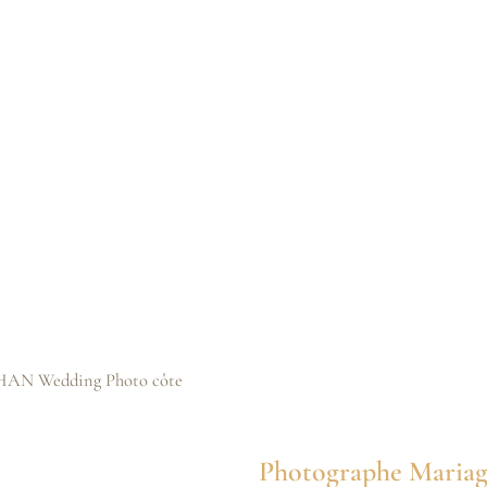
haël
, je suis là
 Mon approche
age,
votre
ativité et
des
s shootings de
romouvoir
e vous soyez
vous propose
Photographe Mariage