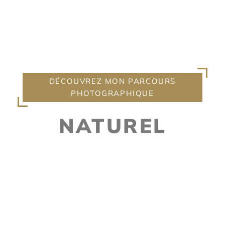
NICE, DANS LES ALPES-
MARITIMES ET SUR LA CÔTE
D’AZUR
DÉCOUVREZ MON PARCOURS
PHOTOGRAPHIQUE
NATUREL