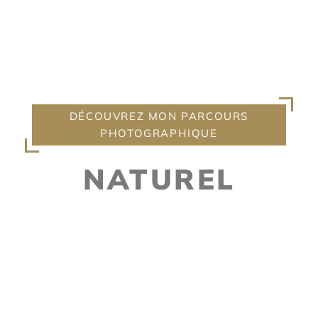
NICE, DANS LES ALPES-
MARITIMES ET SUR LA CÔTE
D’AZUR
DÉCOUVREZ MON PARCOURS
PHOTOGRAPHIQUE
NATUREL