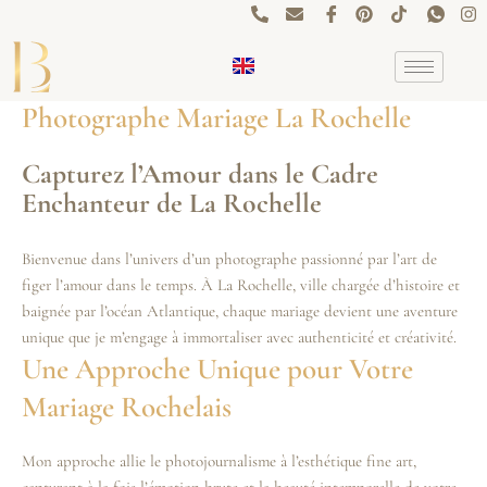
Aller
au
contenu
Photographe Mariage La Rochelle
Capturez l’Amour dans le Cadre
Enchanteur de La Rochelle
Bienvenue dans l’univers d’un photographe passionné par l’art de
figer l’amour dans le temps. À La Rochelle, ville chargée d’histoire et
baignée par l’océan Atlantique, chaque mariage devient une aventure
unique que je m’engage à immortaliser avec authenticité et créativité.
Une Approche Unique pour Votre
Mariage Rochelais
Mon approche allie le photojournalisme à l’esthétique fine art,
capturant à la fois l’émotion brute et la beauté intemporelle de votre