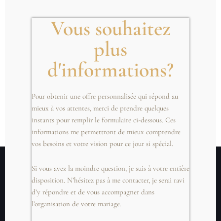
Prêt à Créer des Souvenirs
Vous souhaitez
Inoubliables ?
plus
Votre mariage à La Rochelle mérite d’être immortalisé par un
d'informations?
photographe passionné et expérimenté. Contactez-moi pour discuter
de votre vision et découvrir comment nous pouvons créer ensemble
un reportage photo unique qui reflète votre amour et la beauté de
Pour obtenir une offre personnalisée qui répond au
votre journée spéciale.
mieux à vos attentes, merci de prendre quelques
instants pour remplir le formulaire ci-dessous. Ces
Réservez Votre Consultation Gratuite
informations me permettront de mieux comprendre
vos besoins et votre vision pour ce jour si spécial.
Si vous avez la moindre question, je suis à votre entière
disposition. N’hésitez pas à me contacter, je serai ravi
d’y répondre et de vous accompagner dans
l’organisation de votre mariage.