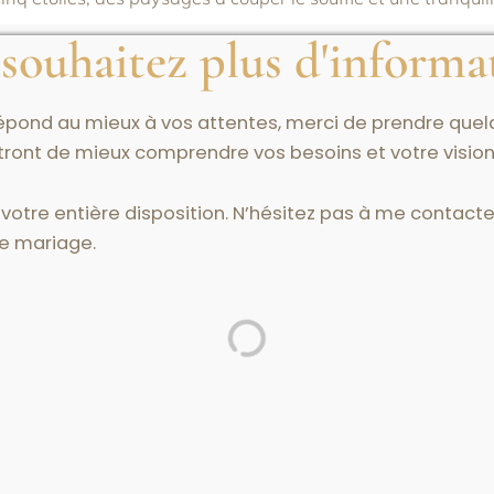
souhaitez plus d'informa
sm
répond au mieux à vos attentes, merci de prendre quelq
ont de mieux comprendre vos besoins et votre vision p
péen , le lieu est toujours une partie bien considérée de ma
 que le
couple
se sente connecté au
lieu et au lieu de leur ma
 votre entière disposition. N’hésitez pas à me contacter
e mariage.
ipements modernes du Cap Estel étaient idéales pour le coup
.
Un sentiment qui se reflète dans Camille alors qu’elle regar
te de danse plus tard dans la soirée.