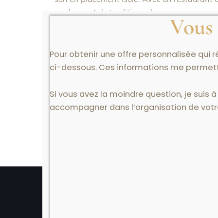
moderne et de traditionnel.
Vous 
The wedding photojournali
Pour obtenir une offre personnalisée qui 
ci-dessous. Ces informations me permettr
En tant que
photojournaliste de mariage
euro
caractère et de l’émotion.
Et surtout, je veux
Si vous avez la moindre question, je suis à
photographies.
accompagner dans l’organisation de votr
Les vues panoramiques sur l’océan et les équ
créer une atmosphère détendue et naturelle
performances énergiques du couple sur la pis