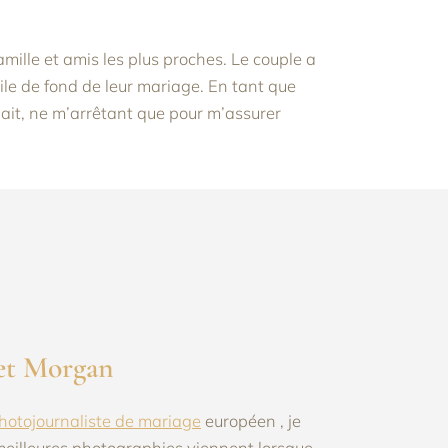
amille et amis les plus proches.
Le couple a
ile de fond de leur mariage.
En tant que
ulait, ne m’arrêtant que pour m’assurer
et Morgan
hotojournaliste de mariage
européen , je
 meilleures photographies viennent lorsque