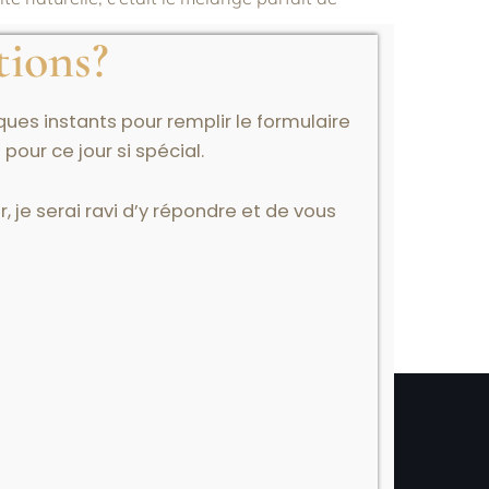
tions?
ues instants pour remplir le formulaire
our ce jour si spécial.
 narration.
J’aime les endroits avec du
riage
– je crois que cela transparaît dans mes
, je serai ravi d’y répondre et de vous
le qui appréciait le luxe tout en souhaitant
de à travers l’océan aux côtés des