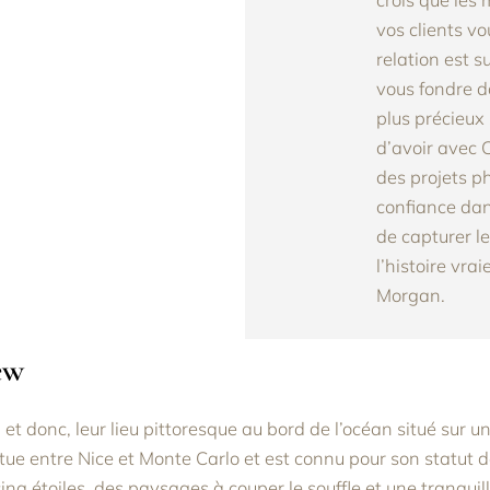
vos clients v
relation est 
vous fondre d
plus précieux
d’avoir avec 
des projets p
confiance dan
de capturer l
l’histoire vra
Morgan.
ew
, et donc, leur lieu pittoresque au bord de l’océan situé sur u
itue entre Nice et Monte Carlo et est connu pour son
statut d
nq étoiles, des paysages à couper le souffle et une tranquilli