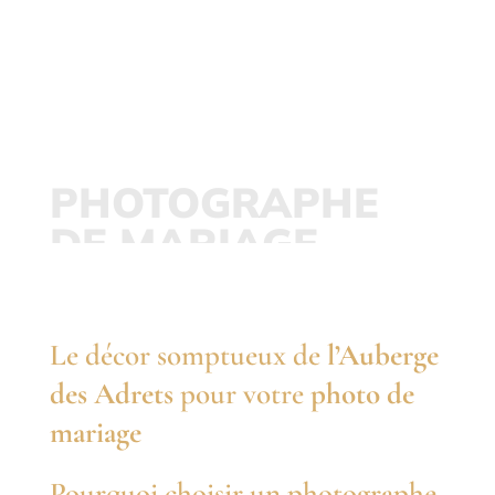
Immortalisez
votre mariage
PHOTOGRAPHE
DE MARIAGE
AUBERGE DES ADRETS
Le décor somptueux de
l’Auberge
des Adrets
pour votre
photo de
mariage
Pourquoi choisir un photographe