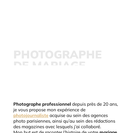
Immortalisez
votre mariage
PHOTOGRAPHE
DE MARIAGE
PHOTOGRAPHE DE MARIAGE EN
PROVENCE
Photographe professionnel
depuis près de 20 ans,
je vous propose mon expérience de
photojournaliste
acquise au sein des agences
photo parisiennes, ainsi qu’au sein des rédactions
des magazines avec lesquels j’ai collaboré.
Mon but est de raconter l’histoire de votre
mariage
.