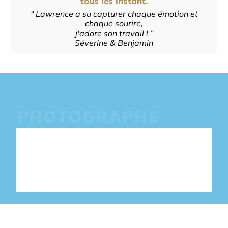
tous les instant.
“ Lawrence a su capturer chaque émotion et
chaque sourire,
j'adore son travail ! ”
Séverine & Benjamin
PHOTOGRAPHE
STORYTELLING
DES IMAGES PLUS VRAIES QUE
NATURE INSPIRÉES PAR
L'ÉMOTION ET L'EMPATHIE